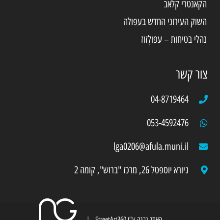
הקאנטרי קלאב
השוק העירוני החדש בעפולה
נהלי בטיחות – עפולָזוז
צור קשר
04-8719464
053-4592476
lga0206@afula.muni.il
גיורא יוספטל 26, מרכז "ברוש", קומה 2
האתר נבנה ע"י
StreetArt360
|